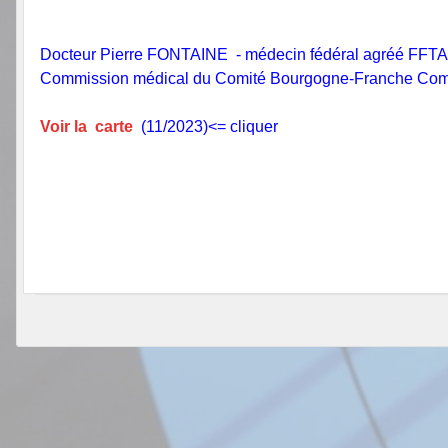
Docteur Pierre FONTAINE - médecin fédéral agréé FFTA
Commission médical du Comité Bourgogne-Franche Comté
Voir la carte
(11/2023)<= cliquer