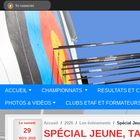
Panneau de gestion des cookies
Se connecter
ACCUEIL
CHAMPIONNATS
RESULTATS ET 
PHOTOS & VIDÉOS
CLUBS ETAF ET FORMATEUR
Accueil
2026
Les évènements
Spécial Jeu
Le
samedi
29
SPÉCIAL JEUNE, T
NOV.
2025