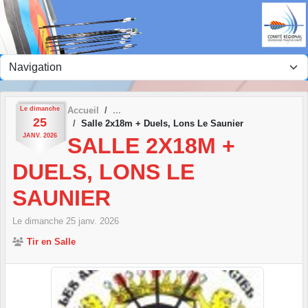
Panneau de gestion des cookies
Le
dimanche
Accueil
25
Salle 2x18m + Duels, Lons Le Saunier
JANV.
2026
SALLE 2X18M +
DUELS, LONS LE
SAUNIER
Le
dimanche
25
janv.
2026
Tir en Salle