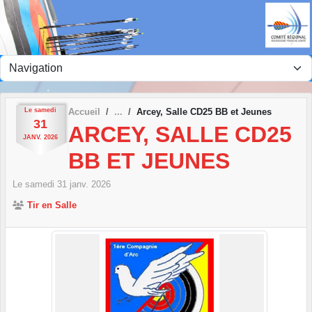
Panneau de gestion des cookies
Le
samedi
Accueil
Arcey, Salle CD25 BB et Jeunes
31
ARCEY, SALLE CD25
JANV.
2026
BB ET JEUNES
Le
samedi
31
janv.
2026
Tir en Salle