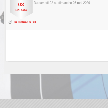
Du
samedi
02
au
dimanche
03
mai
2026
03
MAI
2026
Tir Nature & 3D