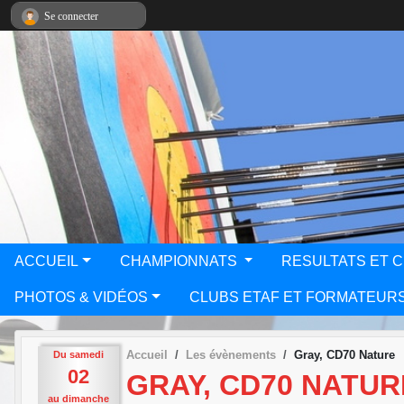
Panneau de gestion des cookies
Se connecter
ACCUEIL
CHAMPIONNATS
RESULTATS ET 
PHOTOS & VIDÉOS
CLUBS ETAF ET FORMATEUR
Accueil
Les évènements
Gray, CD70 Nature
Du
samedi
02
GRAY, CD70 NATUR
au
dimanche