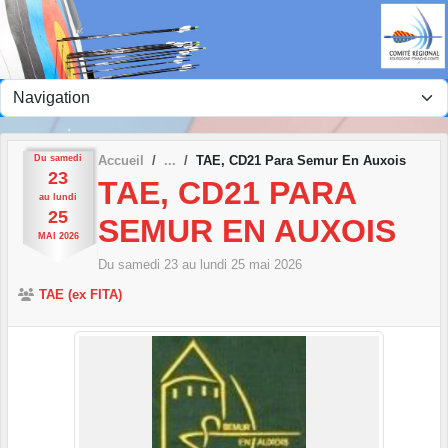
Panneau de gestion des cookies
Du
samedi
Accueil
TAE, CD21 Para Semur En Auxois
23
TAE, CD21 PARA
au
lundi
25
SEMUR EN AUXOIS
MAI
2026
Du
samedi
23
au
lundi
25
mai
2026
TAE (ex FITA)