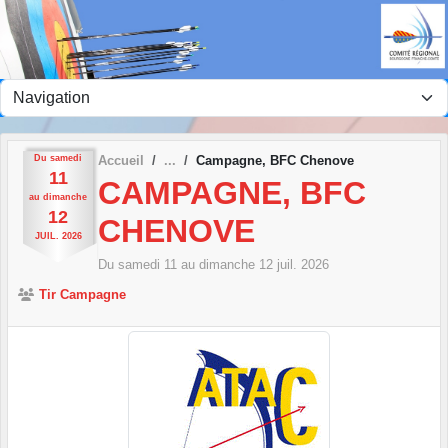
Panneau de gestion des cookies
Du
samedi
Accueil
Campagne, BFC Chenove
11
CAMPAGNE, BFC
au
dimanche
12
CHENOVE
JUIL.
2026
Du
samedi
11
au
dimanche
12
juil.
2026
Tir Campagne