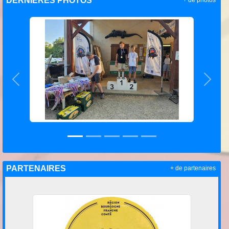
DERNIÈRES PHOTOS
+ de photos
Précedent
Suiva
PARTENAIRES
+ de partenaires