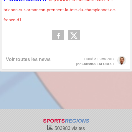
brienon-sur-armancon-prennent-la-tete-du-championnat-de-
france-d1
Voir toutes les news
Publié le
15 mai 2017
par
Christian LAFOREST
SPORTS
REGIONS
503983
visites