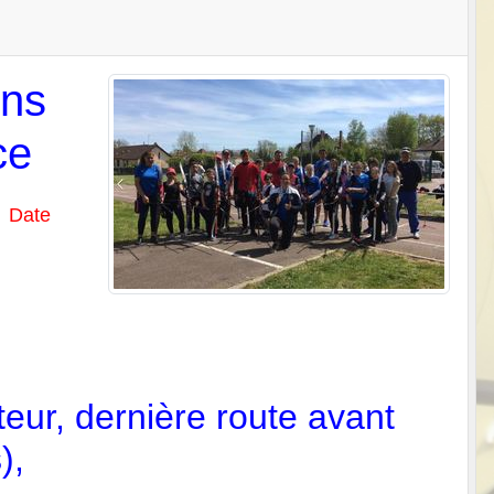
ons
ce
Date
teur, dernière route avant
),