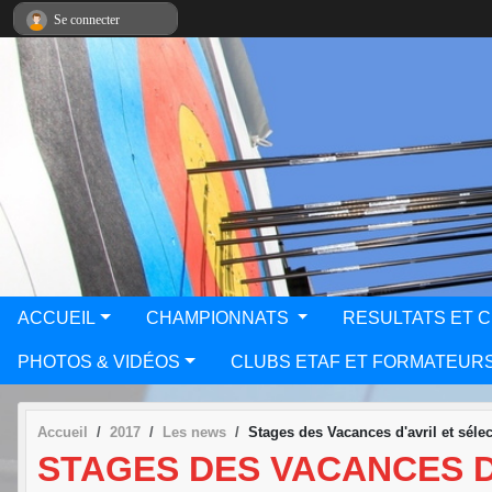
Panneau de gestion des cookies
Se connecter
ACCUEIL
CHAMPIONNATS
RESULTATS ET 
PHOTOS & VIDÉOS
CLUBS ETAF ET FORMATEUR
Accueil
2017
Les news
Stages des Vacances d'avril et sélec
STAGES DES VACANCES D'