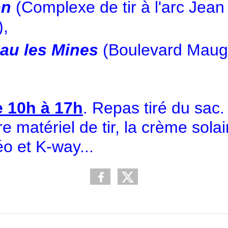
on
(Complexe de tir à l'arc Je
),
eau les Mines
(Boulevard Maugr
e 10h à 17h
. Repas tiré du sac.
e matériel de tir, la crème sola
o et K-way...