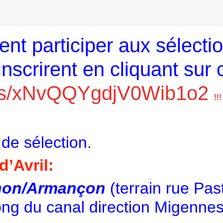
nt participer aux sélecti
inscrirent en cliquant sur 
orms/xNvQQYgdjV0Wib1o2
!!!
 de sélection.
’Avril:
enon/Armançon
(terrain rue Pas
ong du canal direction Migennes