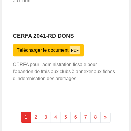
aux club.
CERFA 2041-RD DONS
Télécharger le document
PDF
CERFA pour l'administration ficsale pour
l'abandon de frais aux clubs à annexer aux fiches
d'indemnisation des arbitrages.
1
2
3
4
5
6
7
8
»