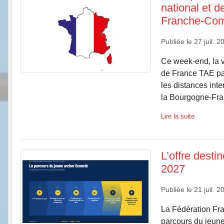
national et 
Franche-Co
Publiée le
27 juil. 2
Ce week-end, la 
de France TAE par
les distances int
la Bourgogne-Fra
Lire la suite
L’offre desti
2027
Publiée le
21 juil. 2
La Fédération Fra
parcours du jeune 