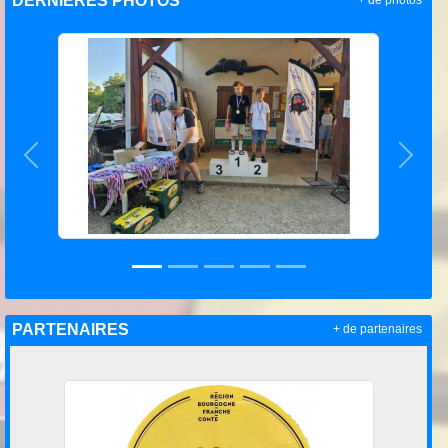
DERNIÈRES PHOTOS
+ de photos
Précedent
Suiva
PARTENAIRES
+ de partenaires