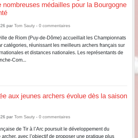
de nombreuses médailles pour la Bourgogne
mté
026
par
Tom Sauty
-
0
commentaires
ville de Riom (Puy-de-Dôme) accueillait les Championnats
 catégories, réunissant les meilleurs archers français sur
ernationales et distances nationales. Les représentants de
nche-Com...
née aux jeunes archers évolue dès la saison
026
par
Tom Sauty
-
0
commentaires
nçaise de Tir à l’Arc poursuit le développement du
archer, avec l’objectif de proposer une pratique plus