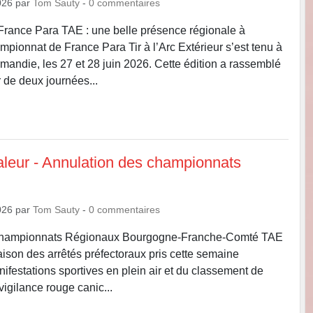
026
par
Tom Sauty
-
0
commentaires
rance Para TAE : une belle présence régionale à
pionnat de France Para Tir à l’Arc Extérieur s’est tenu à
mandie, les 27 et 28 juin 2026. Cette édition a rassemblé
 de deux journées...
leur - Annulation des championnats
026
par
Tom Sauty
-
0
commentaires
Championnats Régionaux Bourgogne-Franche-Comté TAE
aison des arrêtés préfectoraux pris cette semaine
nifestations sportives en plein air et du classement de
 vigilance rouge canic...