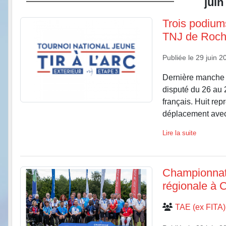
juin
Trois podiu
TNJ de Roch
Publiée le
29 juin 2
Dernière manche 
disputé du 26 au 2
français. Huit re
déplacement avec 
Lire la suite
Championnat 
régionale à 
TAE (ex FITA)