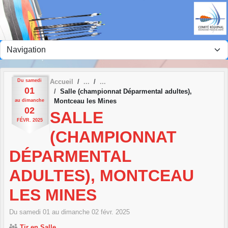
Panneau de gestion des cookies
Du
samedi
Accueil
01
Salle (championnat Déparmental adultes),
Montceau les Mines
au
dimanche
02
SALLE
FÉVR.
2025
(CHAMPIONNAT
DÉPARMENTAL
ADULTES), MONTCEAU
LES MINES
Du
samedi
01
au
dimanche
02
févr.
2025
Tir en Salle