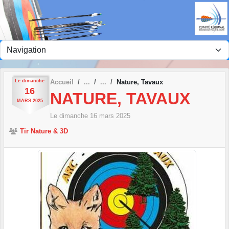
Panneau de gestion des cookies
Le
dimanche
Accueil
Nature, Tavaux
16
NATURE, TAVAUX
MARS
2025
Le
dimanche
16
mars
2025
Tir Nature & 3D