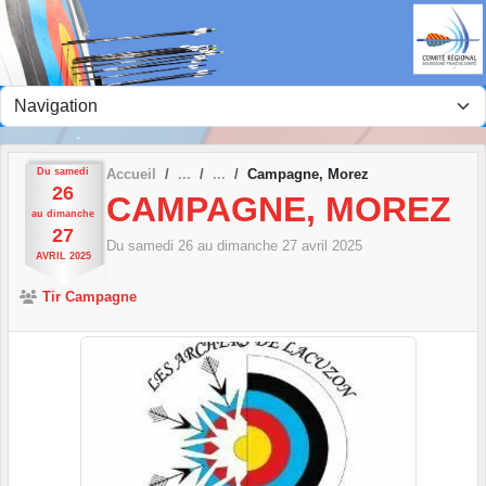
Panneau de gestion des cookies
Du
samedi
Accueil
Campagne, Morez
26
CAMPAGNE, MOREZ
au
dimanche
27
Du
samedi
26
au
dimanche
27
avril
2025
AVRIL
2025
Tir Campagne