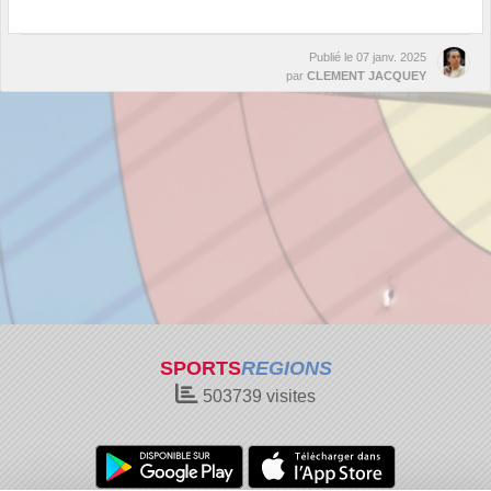
Publié le
07 janv. 2025
par
CLEMENT JACQUEY
SPORTS
REGIONS
503739
visites