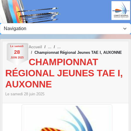
Panneau de gestion des cookies
Le
samedi
Accueil
28
Championnat Régional Jeunes TAE I, AUXONNE
JUIN
2025
CHAMPIONNAT
RÉGIONAL JEUNES TAE I,
AUXONNE
Le
samedi
28
juin
2025