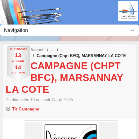
Panneau de gestion des cookies
Du
dimanche
Accueil
13
Campagne (Chpt BFC), MARSANNAY LA COTE
au
lundi
CAMPAGNE (CHPT
14
JUIL.
2025
BFC), MARSANNAY
LA COTE
Du
dimanche
13
au
lundi
14
juil.
2025
Tir Campagne