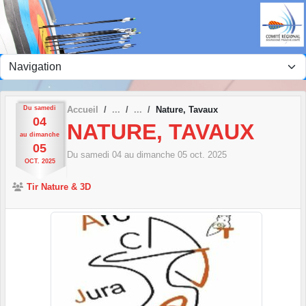
Panneau de gestion des cookies
Du
samedi
Accueil
Nature, Tavaux
04
NATURE, TAVAUX
au
dimanche
05
Du
samedi
04
au
dimanche
05
oct.
2025
OCT.
2025
Tir Nature & 3D