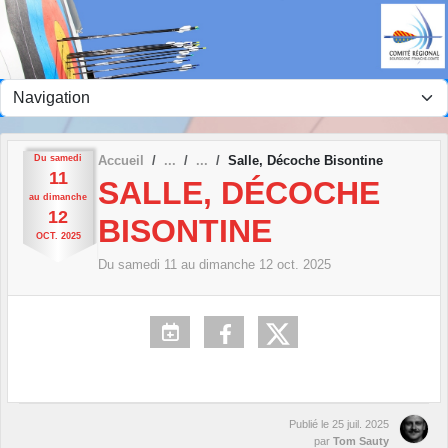
Panneau de gestion des cookies
Du
samedi
Accueil
Salle, Décoche Bisontine
11
SALLE, DÉCOCHE
au
dimanche
12
BISONTINE
OCT.
2025
Du
samedi
11
au
dimanche
12
oct.
2025
Publié le
25 juil. 2025
par
Tom Sauty