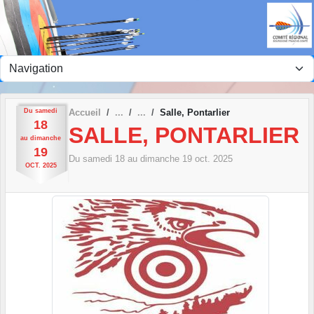
Panneau de gestion des cookies
Du
samedi
Accueil
Salle, Pontarlier
18
SALLE, PONTARLIER
au
dimanche
19
Du
samedi
18
au
dimanche
19
oct.
2025
OCT.
2025