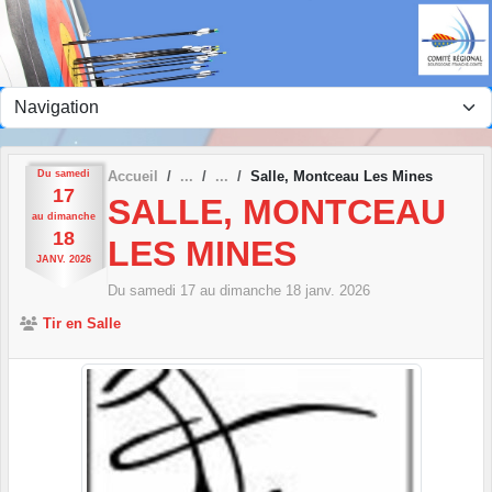
Panneau de gestion des cookies
Du
samedi
Accueil
Salle, Montceau Les Mines
17
SALLE, MONTCEAU
au
dimanche
18
LES MINES
JANV.
2026
Du
samedi
17
au
dimanche
18
janv.
2026
Tir en Salle