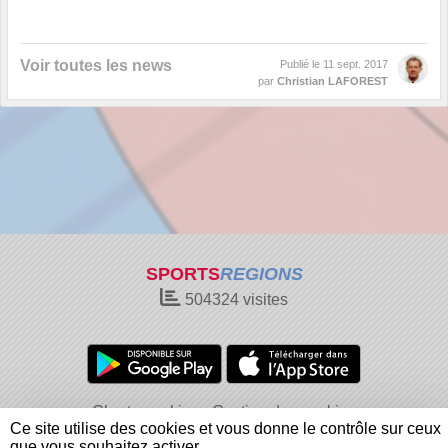
Voir toutes les news
Publié le
11 sept. 2017
par
Christian LAFOREST
SPORTS
REGIONS
504324
visites
Charte cookies
Gestion des cookies
Ce site utilise des cookies et vous donne le contrôle sur ceux
Informations légales
Signaler un contenu inapproprié
que vous souhaitez activer