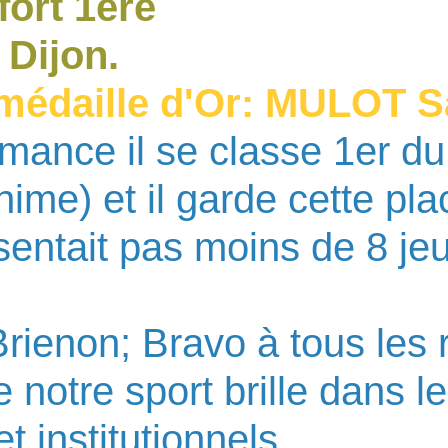
ort 1ère
Dijon.
médaille d'Or: MULOT S
mance il se classe 1er du 
ime) et il garde cette plac
sentait pas moins de 8 je
enon; Bravo à tous les r
e notre sport brille dans l
t institutionnels.