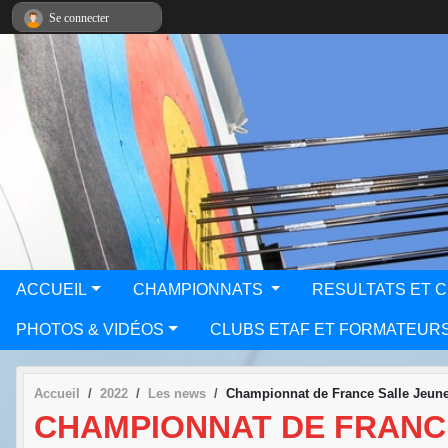
Panneau de gestion des cookies
Se connecter
ACCUEIL
CHAMPIONNATS
RESULTATS ET 
PHOTOS & VIDÉOS
CLUBS ETAF ET FORMATEUR
Accueil
2022
Les news
Championnat de France Salle Jeun
CHAMPIONNAT DE FRANCE