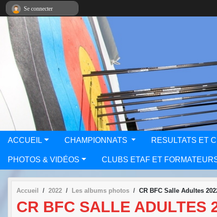
Panneau de gestion des cookies
Se connecter
ACCUEIL
CHAMPIONNATS
RESULTATS ET 
PHOTOS & VIDÉOS
CLUBS ETAF ET FORMATEUR
Accueil
2022
Les albums photos
CR BFC Salle Adultes 202
CR BFC SALLE ADULTES 