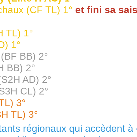
haux (CF TL) 1°
et fini sa sa
 TL) 1°
D) 1°
(BF BB) 2°
H BB) 2°
S2H AD) 2°
S3H CL) 2°
TL) 3°
H TL) 3°
ntants régionaux qui accèdent à