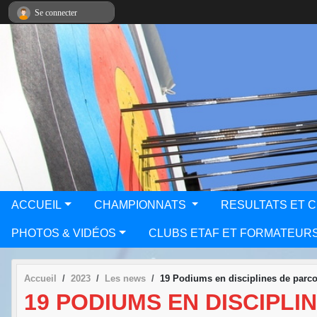
Panneau de gestion des cookies
Se connecter
ACCUEIL
CHAMPIONNATS
RESULTATS ET 
PHOTOS & VIDÉOS
CLUBS ETAF ET FORMATEUR
Accueil
2023
Les news
19 Podiums en disciplines de parco
19 PODIUMS EN DISCIPLI