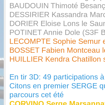
BAUDOUIN Thimoté Besanç
DESSIRIER Kassandra Marc
DORIER Eloise Lons le Sau
POTINET Annie Dole (S3F B
LECOMPTE Sophie Semur en
BOSSET Fabien Montceau le
HUILLIER Kendra Chatillon 
En tir 3D: 49 participation
Citons en premier SERGE qui 
parcours cet été
CORVINO Serge Marsannay 