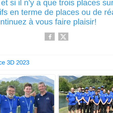
 si il n'y a que trois places s
fs en terme de places ou de réa
ntinuez à vous faire plaisir!
ce 3D 2023