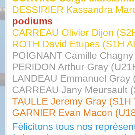
DESSIRIER Kassandra Marc
podiums
CARREAU Olivier Dijon (S2H
ROTH David Etupes (S1H A
POIGNANT Camille Chagny 
PERIDON Arthur Gray (U21
LANDEAU Emmanuel Gray (
CARREAU Jany Meursault (
TAULLE Jeremy Gray (S1H 
GARNIER Evan Macon (U18
Félicitons tous nos représe