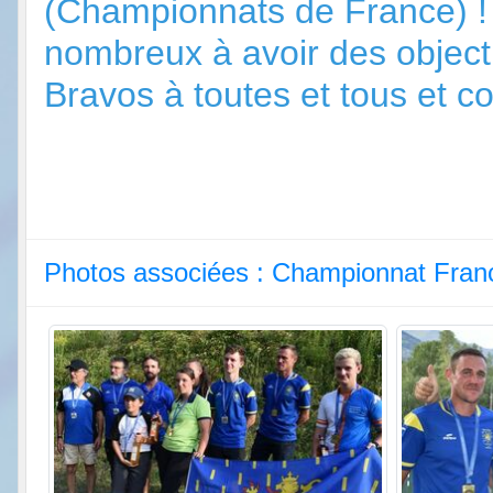
(Championnats de France) ! et
nombreux à avoir des objecti
Bravos à toutes et tous et co
Photos associées : Championnat Fran