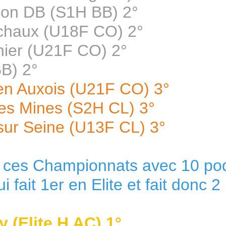
on DB (S1H BB) 2°
haux (U18F CO) 2°
nier (U21F CO) 2°
B) 2°
 Auxois (U21F CO) 3°
s Mines (S2H CL) 3°
sur Seine (U13F CL) 3°
s à ces Championnats avec 10 po
fait 1er en Elite et fait donc 
(Elite H AC) 1°