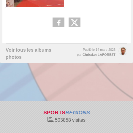
Voir tous les albums
Publié le
14 mars 2023
par
Christian LAFOREST
photos
SPORTS
REGIONS
503858
visites