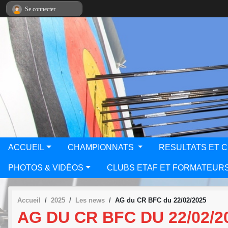
Panneau de gestion des cookies
Se connecter
ACCUEIL
CHAMPIONNATS
RESULTATS ET 
PHOTOS & VIDÉOS
CLUBS ETAF ET FORMATEUR
Accueil
2025
Les news
AG du CR BFC du 22/02/2025
AG DU CR BFC DU 22/02/2