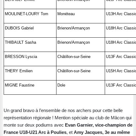
MOULINET-LOURY Tom
Monéteau
U13H Arc Classi
DUBOIS Gabriel
Brienon/Armançon
U18H Arc Classi
THIBAULT Sasha
Brienon/Armançon
U18H Arc Classi
BRESSON Lyscia
Châtillon-sur-Seine
U13F Arc Classi
THERY Emilien
Châtillon-sur-Seine
U15H Arc Classi
MIGNE Faustine
Dole
U13F Arc Classi
Un grand bravo à l’ensemble de nos archers pour cette belle
représentation régionale ! Mention spéciale au club de Mâcon qui
monte sur deux podiums avec
Evan Garnier, vice-champion de
France U18-U21 Arc à Poulies
, et
Amy Jacques, 3e au même