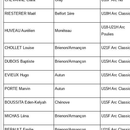
RIESTERER Maël
Belfort 1ère
U18H Arc Classi
U18-U21H Arc
HUVEAU Aurélien
Monéteau
Poulies
CHOLLET Louise
Brienon/Armançon
U21F Arc Classi
DUBOIS Baptiste
Brienon/Armançon
U15H Arc Classi
EVIEUX Hugo
Autun
U15H Arc Classi
PORTE Marvin
Autun
U15H Arc Classi
BOUSSITA Eden-Kelyah
Chénove
U15F Arc Classi
MICHAS Léna
Brienon/Armançon
U15F Arc Classi
BERAULT Emilie
Brienon/Armançon
U21F Arc Classi