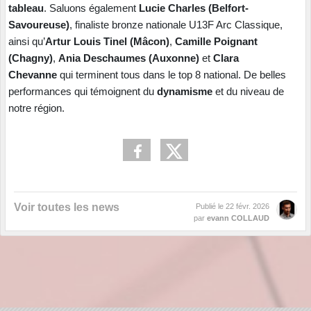
tableau
. Saluons également
Lucie Charles (Belfort-
Savoureuse)
, finaliste bronze nationale U13F Arc Classique,
ainsi qu’
Artur Louis Tinel (Mâcon)
,
Camille Poignant
(Chagny)
,
Ania Deschaumes (Auxonne)
et
Clara
Chevanne
qui terminent tous dans le top 8 national. De belles
performances qui témoignent du
dynamisme
et du niveau de
notre région.
Voir toutes les news
Publié le
22 févr. 2026
par
evann COLLAUD