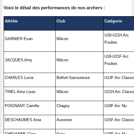
Voici le détail des performances de nos archers :
Athlète
Club
Catégorie
U18-U21H Arc
GARNIER Evan
Mâcon
Poulies
U18-U21F Arc
JACQUES Amy
Mâcon
Poulies
CHARLES Lucie
Belfort-Savoureuse
U13F Arc Classi
TINEL Artur Louis
Mâcon
U21H Arc Classi
POIGNANT Camille
Chagny
U18F Arc Nu
DESCHAUMES Ania
Auxonne
U15F Arc Classi
CHEVANNE Clara
Gray
U18F Arc Nu