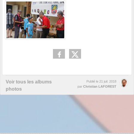
Voir tous les albums
Publié le
21 juil. 2018
par
Christian LAFOREST
photos