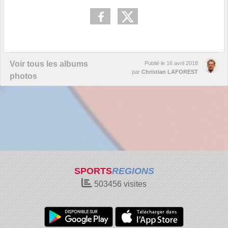
Voir tous les albums
Publié le
16 avril 2018
par
Christian LAFOREST
photos
SPORTS
REGIONS
503456
visites