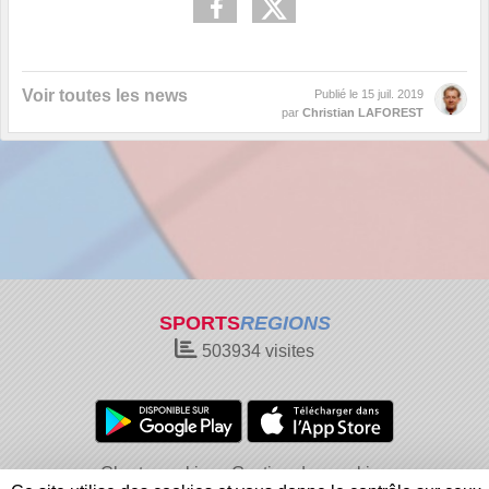
Voir toutes les news
Publié le
15 juil. 2019
par
Christian LAFOREST
SPORTS
REGIONS
503934
visites
Charte cookies
Gestion des cookies