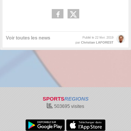
Voir toutes les news
Publié le
22 févr. 2019
par
Christian LAFOREST
SPORTS
REGIONS
503695
visites