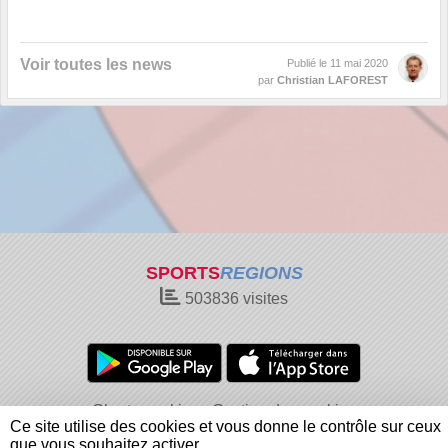
Voir toutes les news
Publié le
11 mai 2020
par
Christian LAFOREST
SPORTS
REGIONS
503836
visites
Charte cookies
Gestion des cookies
Ce site utilise des cookies et vous donne le contrôle sur ceux
Informations légales
Signaler un contenu inapproprié
que vous souhaitez activer