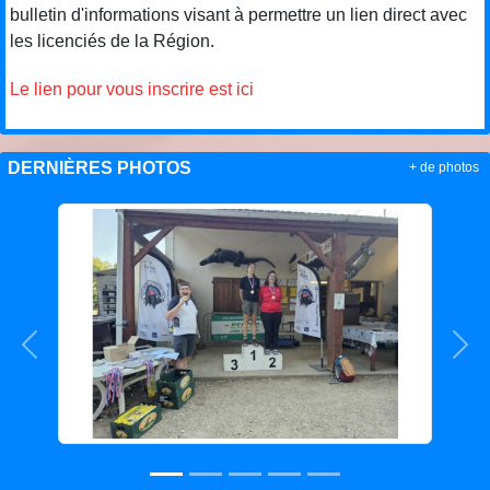
bulletin d'informations visant à permettre un lien direct avec
les licenciés de la Région.
Le lien pour vous inscrire est ici
DERNIÈRES PHOTOS
+ de photos
Précedent
Sui