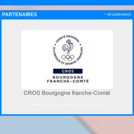
PARTENAIRES
+ de partenaires
Précedent
Suiv
CROS Bourgogne franche-Comté