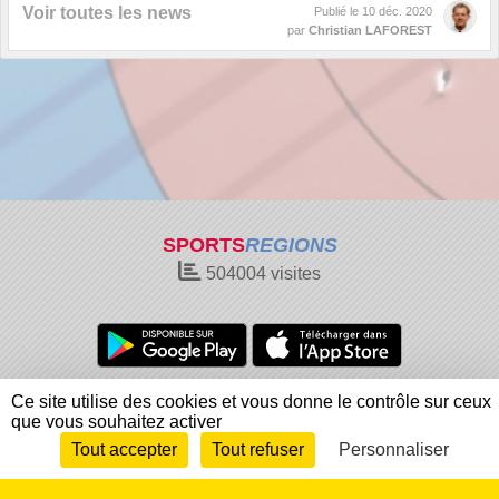
Voir toutes les news
Publié le
10 déc. 2020
par
Christian LAFOREST
SPORTS
REGIONS
504004
visites
Charte cookies
Gestion des cookies
Ce site utilise des cookies et vous donne le contrôle sur ceux
que vous souhaitez activer
Informations légales
Signaler un contenu inapproprié
Tout accepter
Tout refuser
Personnaliser
Envie de participer ?
Connexion