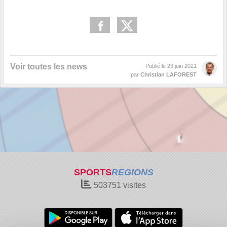
Voir toutes les news
Publié le
23 juin 2021
par
Christian LAFOREST
SPORTS
REGIONS
503751
visites