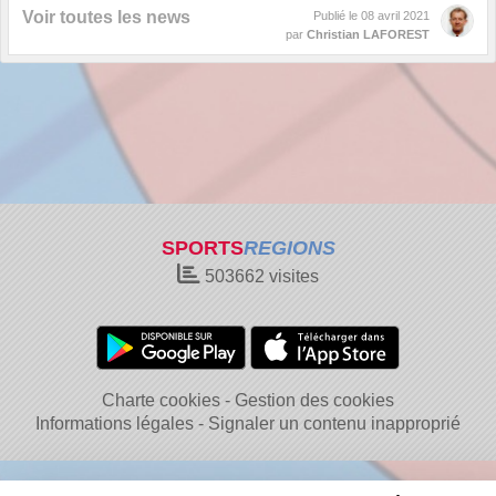
Voir toutes les news
Publié le
08 avril 2021
par
Christian LAFOREST
SPORTS
REGIONS
503662
visites
Charte cookies
Gestion des cookies
Informations légales
Signaler un contenu inapproprié