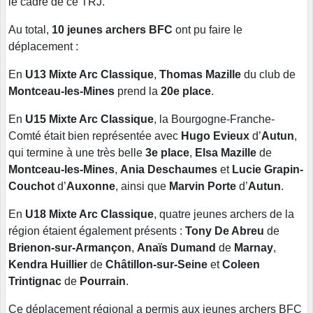
le cadre de ce TRJ.
Au total,
10 jeunes archers BFC
ont pu faire le
déplacement :
En
U13 Mixte Arc Classique
,
Thomas Mazille
du club de
Montceau-les-Mines
prend la
20e place
.
En
U15 Mixte Arc Classique
, la Bourgogne-Franche-
Comté était bien représentée avec
Hugo Evieux
d’
Autun
,
qui termine à une très belle
3e place
,
Elsa Mazille
de
Montceau-les-Mines
,
Ania Deschaumes
et
Lucie Grapin-
Couchot
d’
Auxonne
, ainsi que
Marvin Porte
d’
Autun
.
En
U18 Mixte Arc Classique
, quatre jeunes archers de la
région étaient également présents :
Tony De Abreu
de
Brienon-sur-Armançon
,
Anaïs Dumand
de
Marnay
,
Kendra Huillier
de
Châtillon-sur-Seine
et
Coleen
Trintignac
de
Pourrain
.
Ce déplacement régional a permis aux jeunes archers BFC