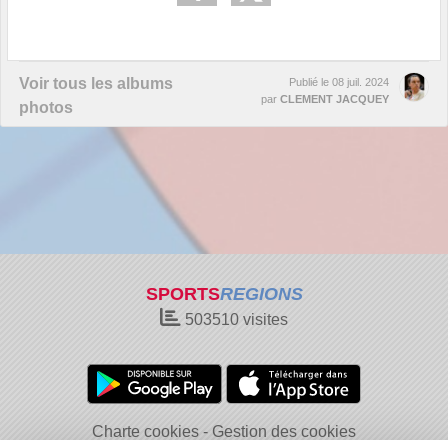
Voir tous les albums
Publié le
08 juil. 2024
par
CLEMENT JACQUEY
photos
SPORTS
REGIONS
503510
visites
Charte cookies
Gestion des cookies